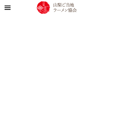
×
ブログカテゴリー
TOP
すべてのカテゴリ
infomation
山梨ご当地ラーメン協会について
すべてのカテゴリ
2026
山梨ご当地ラーメンについて
協会について
2025
トピック｜活動内容
山梨ラーメン大調査
やまなし源水ラーメン
2024
SDGs取り組み
やまなし源水ラーメン提供店一覧
2023
会員紹介
イベント出店情報
提供店一覧
入会案内