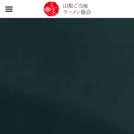
×
ブログカテゴリー
TOP
すべてのカテゴリ
infomation
山梨ご当地ラーメン協会について
すべてのカテゴリ
2023
山梨ご当地ラーメンについて
協会について
2024
トピック｜活動内容
山梨ラーメン大調査
やまなし源水ラーメン
2025
SDGs取り組み
やまなし源水ラーメン提供店一覧
2026
会員紹介
イベント出店情報
提供店一覧
入会案内