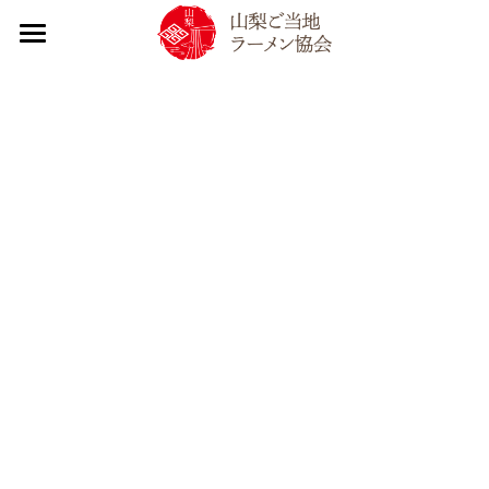
×
ブログカテゴリー
TOP
すべてのカテゴリ
infomation
山梨ご当地ラーメン協会について
すべてのカテゴリ
2026
山梨ご当地ラーメンについて
協会について
2025
トピック｜活動内容
山梨ラーメン大調査
やまなし源水ラーメン
2024
SDGs取り組み
やまなし源水ラーメン提供店一覧
2023
会員紹介
イベント出店情報
提供店一覧
入会案内