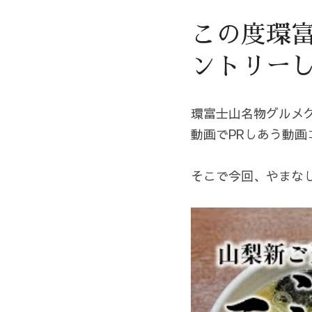
この度環富
ントリー
環富士山名物グルメ
動画でPRしあう動
そこで今回、やまな