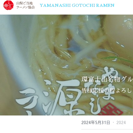
山梨ご当地ラーメン協会 infomation
YAMANASHI GOTOCHI RAMEN
環富士山名物グル
皆様応援の程よろし
·
2024年5月31日
2024